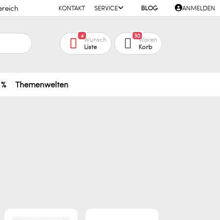
ereich
KONTAKT
SERVICE
BLOG
ANMELDEN
4
30
Wunsch
Waren
Liste
Korb
 %
Themenwelten