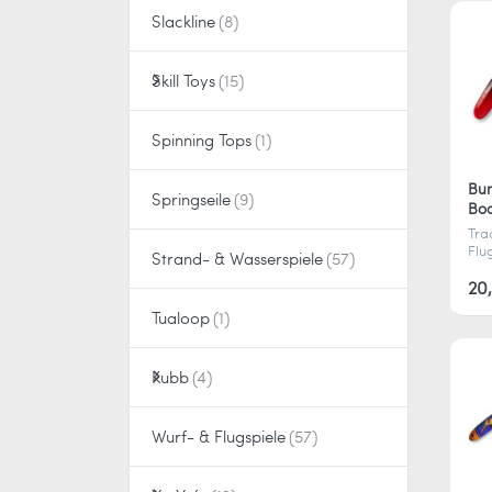
und
Kin
Slackline
Erw
Skill Toys
Spinning Tops
Bu
Springseile
Bo
Trad
Flu
Strand- & Wasserspiele
Boo
kom
20
anf
Tualoop
und
in 
Bum
Kubb
Wurf- & Flugspiele