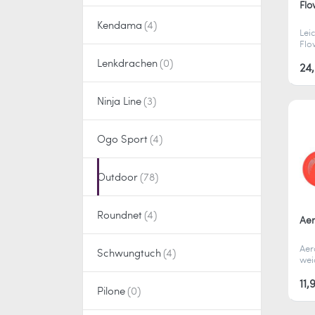
Flo
Kendama
Leic
Flo
lan
Lenkdrachen
Flu
24
für
Tric
Ninja Line
Ogo Sport
Outdoor
Roundnet
Aer
Aer
Schwungtuch
wei
Wur
prä
11,
Pilone
Lei
aer