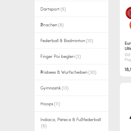
Dartsport
Drachen
Federball & Badminton
Eur
Ult
Sta
100
Finger Poi begleri
Flu
Eur
zu 
18,
Frisbees & Wurfscheiben
und
Spi
Qua
Gymnastik
Hoops
Indiaca, Peteca & Fußfederball