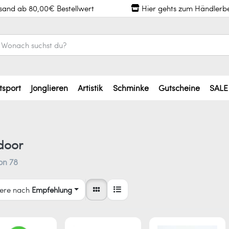
rsand ab 80,00€ Bestellwert
Hier gehts zum Händlerb
tsport
Jonglieren
Artistik
Schminke
Gutscheine
SALE
door
on
78
iere nach
Empfehlung