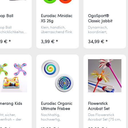
op Ball
Eurodisc Minidisc
OgoSport®
XS 25g
Classic Jabbit
op Ball
Klein, handlich,
Dynamisch,
chicklichkeitsspiel,
überraschend flink
koordiniert,
chläger und
– die Eurodisc
mitreißend – OGO
hbälle für
MiniDisc XS passt in
Jabbit kombiniert
99 € *
3,99 € *
34,99 € *
iantenreiche
jede Tasche und
Schleudern und
f- und
fliegt bis zu 30 m.
Fangen im
gtechniken,
Perfekt für Kids ab 3
Lacrosse-Stil und
lusive
Jahren.
sorgt für Action bei
ktischer
Groß und Klein.
ztasche ideal für
erwegs.
merang Kids
Eurodisc Organic
Flowerstick
Ultimate Frisbee
Acrobat Set
175g
ht, sicher,
Nachhaltig,
Das Flowerstick
benfroh – der
hochwertig,
Acrobat Set (75 cm,
s Bumerang mit
turniererprobt – die
190 g) in