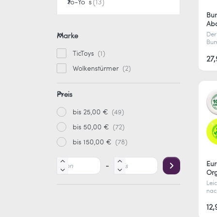
Yo-Yo´s
Bu
Abo
Der
Marke
Bu
bee
TicToys
maj
27
Flug
Wolkenstürmer
intu
für
Wür
Preis
Cha
bis 25,00 €
bis 50,00 €
bis 150,00 €
Eur
-
Or
Leic
nac
Eur
Org
12,
ers