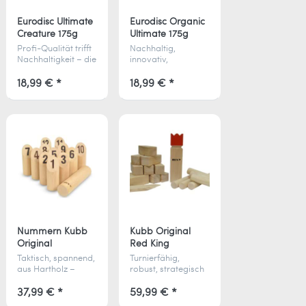
Eurodisc Ultimate
Eurodisc Organic
Creature 175g
Ultimate 175g
Profi-Qualität trifft
Nachhaltig,
Nachhaltigkeit – die
innovativ,
Eurodisc Ultimate
spielfertig – die
Creature fliegt über
Eurodisc Organic
18,99 € *
18,99 € *
100 m präzise und
Ultimate ist die
besteht aus 100 %
erste Bio-Ultimate-
Bio-Kunststoff.
Scheibe aus 100 %
Made in Germany.
nachwachsenden
Rohstoffen.
Nummern Kubb
Kubb Original
Original
Red King
Taktisch, spannend,
Turnierfähig,
aus Hartholz –
robust, strategisch
Nummern-Kubb ist
– Kubb Red King
das perfekte
aus Hartholz bringt
37,99 € *
59,99 € *
Outdoor-Spiel für
Spannung und