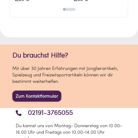
Mit Wasserdruck die Ringe
stapeln. Perfekt für Kinder
Kle
stapeln – ein Retro-
und Erwachsene, die
Wa
Klassiker für alle.
Klassiker lieben.
die
Zu
Du brauchst Hilfe?
Mit über 30 Jahren Erfahrungen mit Jonglierartikeln,
Spielzeug und Freizeitsportartikeln können wir dir
bestimmt weiterhelfen.
Zum Kontaktformular
02191-3765055
Du kannst uns von Montag- Donnerstag von 10.00-
16.00 Uhr und Freitags von 10.00-14.00 Uhr