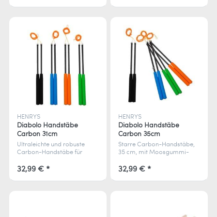
geeignet.
HENRYS
HENRYS
Diabolo Handstäbe
Diabolo Handstäbe
Carbon 31cm
Carbon 35cm
Ultraleichte und robuste
Starre Carbon-Handstäbe,
Carbon-Handstäbe für
35 cm, mit Moosgummi-
präzise und mühelose
Griff – leicht, robust und inkl.
Diabolo-Tricks.
Schnur für präzises Diabolo-
32,99 € *
32,99 € *
Spiel.