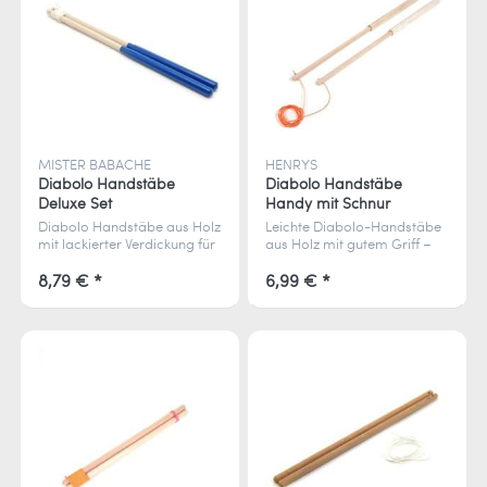
MISTER BABACHE
HENRYS
Diabolo Handstäbe
Diabolo Handstäbe
Deluxe Set
Handy mit Schnur
Diabolo Handstäbe aus Holz
Leichte Diabolo-Handstäbe
mit lackierter Verdickung für
aus Holz mit gutem Griff –
sicheren Griff – inkl.
inkl. montierter Schnur für
Diabolo-Schnur, leicht und
sofortigen Spielspaß.
8,79 € *
6,99 € *
stabil.