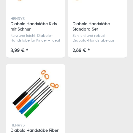
HENRYS
Diabolo Handstäbe Kids
Diabolo Handstäbe
mit Schnur
Standard Set
Kurz und leicht: Diabolo-
Schlicht und robust:
Handstäbe für Kinder – ideal
Diabolo-Handstäbe aus
für kräfteschonendes
Buchenholz – inkl. Schnur zur
Spielen, inkl. vormontierter
einfachen Selbstmontage.
3,99 € *
2,89 € *
Schnur.
HENRYS
Diabolo Handstäbe Fiber