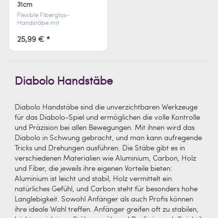
31cm
Flexible Fiberglas-
Handstäbe mit
Moosgummigriff – schont
Handgelenke und bietet
25,99 € *
hohen Spielkomfort, inkl.
Schnur.
Diabolo Handstäbe
Diabolo Handstäbe sind die unverzichtbaren Werkzeuge
für das Diabolo-Spiel und ermöglichen die volle Kontrolle
und Präzision bei allen Bewegungen. Mit ihnen wird das
Diabolo in Schwung gebracht, und man kann aufregende
Tricks und Drehungen ausführen. Die Stäbe gibt es in
verschiedenen Materialien wie Aluminium, Carbon, Holz
und Fiber, die jeweils ihre eigenen Vorteile bieten:
Aluminium ist leicht und stabil, Holz vermittelt ein
natürliches Gefühl, und Carbon steht für besonders hohe
Langlebigkeit. Sowohl Anfänger als auch Profis können
ihre ideale Wahl treffen. Anfänger greifen oft zu stabilen,