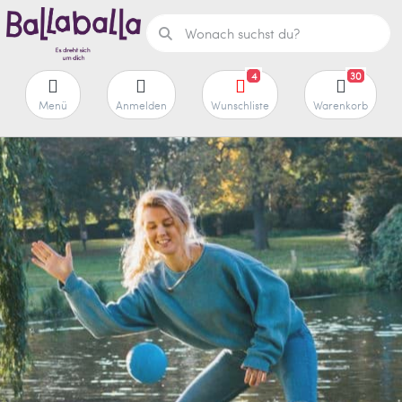
4
30
Menü
Anmelden
Wunschliste
Warenkorb