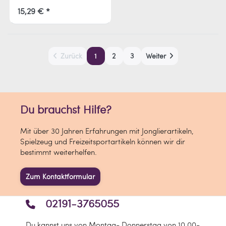
präzise Würfe. Leicht zu
werfen, bequem zu fangen
15,29 € *
und perfekt für spannende
Outdoor-Spiele.
Zurück
1
2
3
Weiter
Du brauchst Hilfe?
Mit über 30 Jahren Erfahrungen mit Jonglierartikeln,
Spielzeug und Freizeitsportartikeln können wir dir
bestimmt weiterhelfen.
Zum Kontaktformular
02191-3765055
Du kannst uns von Montag- Donnerstag von 10.00-