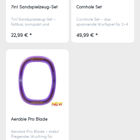
7in1 Sandspielzeug-Set
Cornhole Set
7in1 Sandspielzeug-Set –
Cornhole Set – das
faltbar, kompakt und
spannende Wurfspiel für 2-4
langlebig. Perfekt zum
Spieler. Treffe das Loch,
Graben, Sieben und Formen.
sammle Punkte und gewinne
22,99 € *
49,99 € *
Passt in jede Tasche und ist
das Duell um
ideal für unterwegs.
Geschicklichkeit und
Präzision.
Aerobie Pro Blade
Aerobie Pro Blade – stabil
fliegender Wurfring für