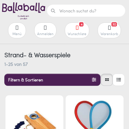
4
30
Menü
Anmelden
Wunschliste
Warenkorb
Strand- & Wasserspiele
1-25
von
57
Filtern & Sortieren