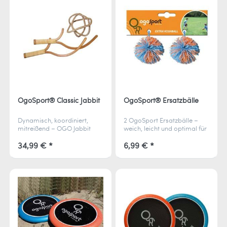
OgoSport® Classic Jabbit
OgoSport® Ersatzbälle
Dynamisch, koordiniert,
2 OgoSport Ersatzbälle –
mitreißend – OGO Jabbit
weich, leicht und optimal für
kombiniert Schleudern und
OgoSport Discs geeignet
Fangen im Lacrosse-Stil und
34,99 € *
6,99 € *
sorgt für Action bei Groß
und Klein.