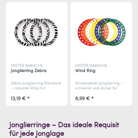
MISTER BABACHE
MISTER BABACHE
Jonglierring Zebra
Wind Ring
Zebra Jonglierring Standard
Windstabiler Jonglierring –
– robuster Ring mit
schwerer und dicker für
auffälligem Design, perfekt
bessere Kontrolle bei Wind,
für Anfänger und Profis,
ideal für Outdoor-Jonglage
13,19 € *
8,99 € *
ideal für beeindruckende
und präzise Würfe.
Jongliertricks.
Jonglierringe – Das ideale Requisit
für jede Jonglage