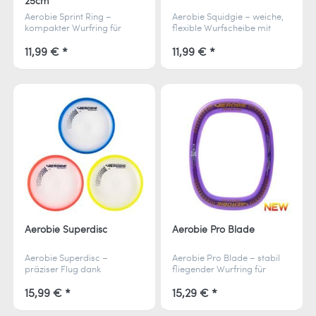
25cm
Aerobie Sprint Ring –
Aerobie Squidgie – weiche,
kompakter Wurfring für
flexible Wurfscheibe mit
weite, präzise Flüge. Weiche
präzisem Flug. Leicht zu
Kanten für angenehmes
fangen, aerodynamisch und
11,99 € *
11,99 € *
Fangen, ideal für Anfänger
perfekt für Kinder und
und Profis.
Erwachsene.
Aerobie Superdisc
Aerobie Pro Blade
Aerobie Superdisc –
Aerobie Pro Blade – stabil
präziser Flug dank
fliegender Wurfring für
aerodynamischem Design.
präzise Würfe. Leicht zu
Weiche Kanten für
werfen, bequem zu fangen
15,99 € *
15,29 € *
angenehmes Fangen und
und perfekt für spannende
optimalen Spielspaß im
Outdoor-Spiele.