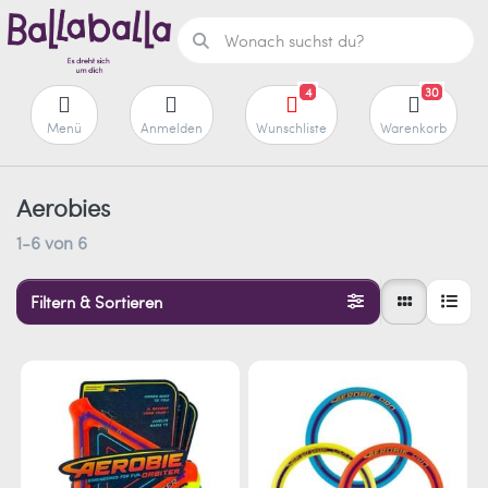
4
30
Menü
Anmelden
Wunschliste
Warenkorb
Aerobies
1-6
von
6
Filtern & Sortieren