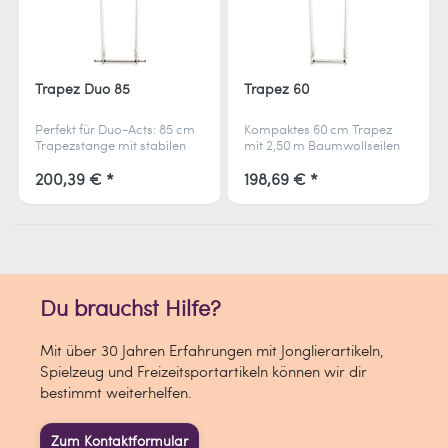
Trapez Duo 85
Trapez 60
Perfekt für Duo-Acts: 85 cm
Kompaktes 60 cm Trapez
Trapezstange mit stabilen
mit 2,50 m Baumwollseilen
Baumwollseilen und
und Karabinern – ideal für
Karabinern – bereit für eure
Solo-Artistik auf kleiner
200,39 € *
198,69 € *
gemeinsame Luftakrobatik.
Bühne oder im Training.
Du brauchst Hilfe?
Mit über 30 Jahren Erfahrungen mit Jonglierartikeln,
Spielzeug und Freizeitsportartikeln können wir dir
bestimmt weiterhelfen.
Zum Kontaktformular