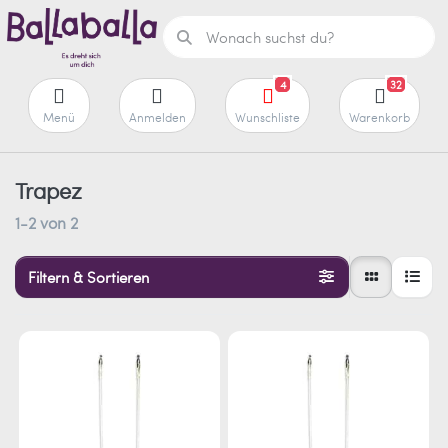
4
32
Menü
Anmelden
Wunschliste
Warenkorb
Trapez
1-2
von
2
Filtern & Sortieren