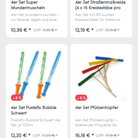
4er Set Super
4er Set Straßenmalkreide
Wundermuscheln
(4 x 15 Kreidestäbe pro
Packung)
4er-Set Wundermuscheln –
4er-Set mit 60 bunten
ins Wasser legen und eine
Kreidestäben für kreative
echte Meereskoralle
Straßenkunst. Perfekt für
entfaltet sich. Für Salz- &
Kinder, Spiele und bunte
10,96 € *
12,19 € *
UVP:
11,96 € *
UVP:
13,19 € *
Süßwasser geeignet.
Malereien auf Asphalt.
- 8 %
- 6 %
4er Set Pustefix Bubble
4er Set Pfützenhüpfer
Schwert
Pustefix Bubble Schwert 4er
4er-Set Pfützenhüpfer –
Set, je 100ml
drehender Propeller für
Seifenblasenflüssigkeit,
riesigen Spielspaß. Fliegt
erzeugt mit schwungvollen
hoch und schwebt sanft
12,20 € *
16,16 € *
UVP:
13,20 € *
UVP:
17,16 € *