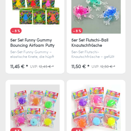
- 8 %
- 8 %
5er Set Funny Gummy
5er Set Flutschi-Ball
Bouncing Airfoam Putty
Knautschfrösche
5er-Set Funny Gummy –
5er-Set Flutschi-
elastische Knete, die hüpft
Knautschfrösche – gefüllt
wie ein Flummi und dehnbar
mit weichen Wasserperlen
ist wie Gummi.
für entspannendes Kneten.
11,45 € *
11,50 € *
UVP:
12,45 € *
UVP:
12,50 € *
Lufttrocknend, in
Perfekt zur
Neonfarben sortiert.
Stressbewältigung & für
Spielspaß.
- 8 %
- 8 %