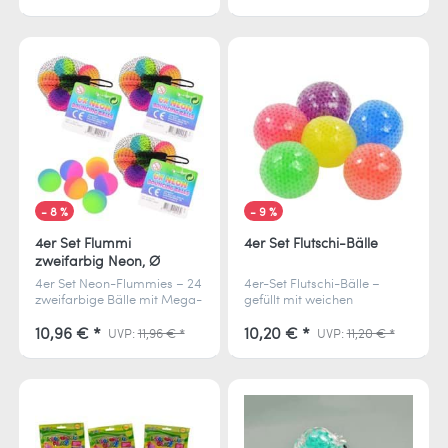
Bewegungen große
zurück. Zufällige
Seifenblasen, ideal für
Farbauswahl in 4 Varianten.
Outdoor-Spielspaß.
- 8 %
- 9 %
4er Set Flummi
4er Set Flutschi-Bälle
zweifarbig Neon, Ø
27mm, 6 Stück im Netz
4er Set Neon-Flummies – 24
4er-Set Flutschi-Bälle –
zweifarbige Bälle mit Mega-
gefüllt mit weichen
Sprungkraft. Perfekt als
Wasserperlen für
Give-Away, Geschenk oder
entspannendes Kneten.
10,96 € *
10,20 € *
UVP:
11,96 € *
UVP:
11,20 € *
für jede Menge Spielspaß.
Perfekt zur
Stressbewältigung in Schule,
Büro & unterwegs.