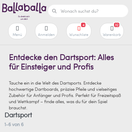
4
32
Menü
Anmelden
Wunschliste
Warenkorb
Entdecke den Dartsport: Alles
für Einsteiger und Profis
Tauche ein in die Welt des Dartsports. Entdecke
hochwertige Dartboards, präzise Pfeile und vielseitiges
Zubehör für Anfänger und Profis. Perfekt für Freizeitspaß
und Wettkampf – finde alles, was du für dein Spiel
brauchst.
Dartsport
1-6
von
6