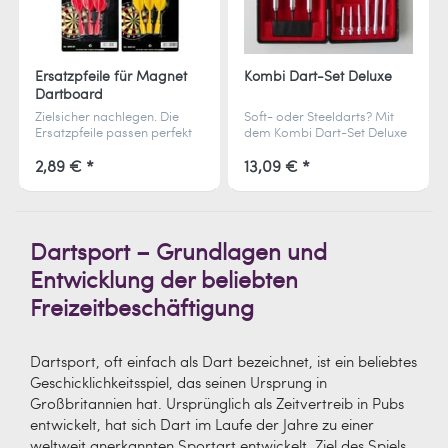
Ersatzpfeile für Magnet
Kombi Dart-Set Deluxe
Dartboard
Zielsicher nachlegen. Die
Soft- oder Steeldarts? Mit
Ersatzpfeile passen perfekt
dem Kombi Dart-Set Deluxe
zu Magnet-Dartboards und
bleibst du flexibel –
bringen frischen Schwung
hochwertig verarbeitet und
2,89 € *
13,09 € *
ins nächste Spiel.
direkt spielbereit.
Dartsport – Grundlagen und
Entwicklung der beliebten
Freizeitbeschäftigung
Dartsport, oft einfach als Dart bezeichnet, ist ein beliebtes
Geschicklichkeitsspiel, das seinen Ursprung in
Großbritannien hat. Ursprünglich als Zeitvertreib in Pubs
entwickelt, hat sich Dart im Laufe der Jahre zu einer
weltweit anerkannten Sportart entwickelt. Ziel des Spiels