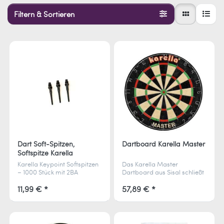
Filtern & Sortieren
Dart Soft-Spitzen,
Dartboard Karella Master
Softspitze Karella
Keypoint 2BA Gewinde
Karella Keypoint Softspitzen
Das Karella Master
1000 St. Schwarz
– 1000 Stück mit 2BA
Dartboard aus Sisal schließt
Gewinde. Perfekte Balance,
Löcher selbstständig.
hoher Halt im Board und
Pyramid-Drahtsystem
11,99 € *
57,89 € *
langlebige Stabilität für
reduziert Abpraller.
Softdarts.
Turnierstandard und für
Soft- und Steeldarts g...