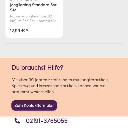
Jonglierring Standard 3er
Set
Robuste Jonglierringe (32
cm) im 3er-Set – perfekt für
Anfänger und Profis! Stabil,
präzise und farbenfroh.
12,99 € *
Du brauchst Hilfe?
Mit über 30 Jahren Erfahrungen mit Jonglierartikeln,
Spielzeug und Freizeitsportartikeln können wir dir
bestimmt weiterhelfen.
Zum Kontaktformular
02191-3765055