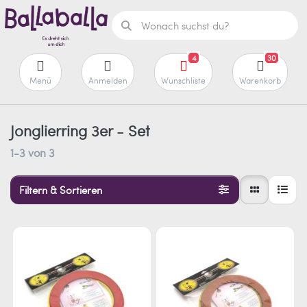
4
30
Menü
Anmelden
Wunschliste
Warenkorb
Jonglierring 3er - Set
1-3
von
3
Filtern & Sortieren