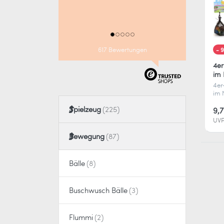
617 Bewertungen
- 
4er
im 
4er
im 
Mis
Spielzeug
ver
9,
Grö
UVP
Per
Sam
Bewegung
und
Bälle
Buschwusch Bälle
Flummi