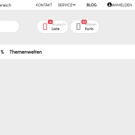
ereich
KONTAKT
SERVICE
BLOG
ANMELDEN
4
32
Wunsch
Waren
Liste
Korb
 %
Themenwelten