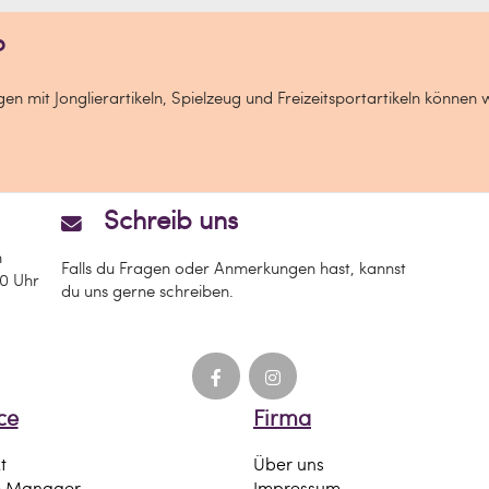
?
n mit Jonglierartikeln, Spielzeug und Freizeitsportartikeln können 
Schreib uns
n
Falls du Fragen oder Anmerkungen hast, kannst
00 Uhr
du uns gerne schreiben.
ce
Firma
t
Über uns
e Manager
Impressum