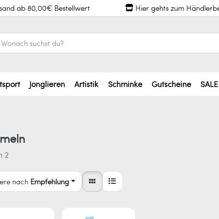
rsand ab 80,00€ Bestellwert
Hier gehts zum Händlerb
tsport
Jonglieren
Artistik
Schminke
Gutscheine
SALE
meln
n
2
iere nach
Empfehlung