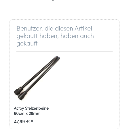
EURO PLAY
Industrivej 16
6630 Rødding
Benutzer, die diesen Artikel
Dänemark
gekauft haben, haben auch
gekauft
info[at]europlay.dk
Actoy Stelzenbeine
60cm x 28mm
47,99 € *