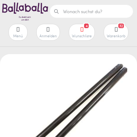
4
32
Menü
Anmelden
Wunschliste
Warenkorb