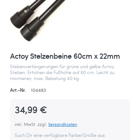
Actoy Stelzenbeine 60cm x 22mm
Stelzenverlängerungen für grüne und gelbe Actoy
Stelzen. Erhöhen die Fußhöhe auf 60 cm. Leicht zu
montieren, max. Belastung 40 kg.
Art.-Nr.
104483
34,99 €
inkl. MwSt. zzgl.
Versandkosten
Such Dir eine verfügbare Farbe/Größe aus