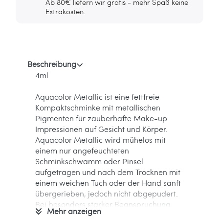
Ab 80€ liefern wir gratis - mehr Spaß keine
Extrakosten.
Beschreibung
4ml
Aquacolor Metallic ist eine fettfreie
Kompaktschminke mit metallischen
Pigmenten für zauberhafte Make-up
Impressionen auf Gesicht und Körper.
Aquacolor Metallic wird mühelos mit
einem nur angefeuchteten
Schminkschwamm oder Pinsel
aufgetragen und nach dem Trocknen mit
einem weichen Tuch oder der Hand sanft
übergerieben, jedoch nicht abgepudert.
Bei besonders starker Beanspruchung
Mehr anzeigen
wird eine Fixierung mit Fixierspray