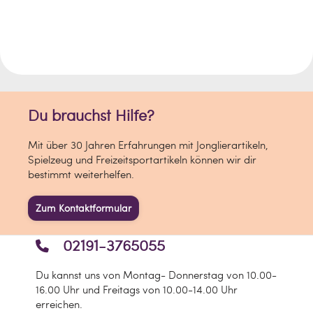
empfohlen. Aquacolor Metallic ist
weitgehend wischfest und mit Wasser
und Seife mühelos abwaschbar.
PRODUKTMERKMALE:
- farbintensiv
- glutenfrei
Du brauchst Hilfe?
- hochpigmentiert
- in Schichten applizierbar
Mit über 30 Jahren Erfahrungen mit Jonglierartikeln,
- kein Pudern notwendig
Spielzeug und Freizeitsportartikeln können wir dir
- leicht zu entfernen
bestimmt weiterhelfen.
- leichte Verteilbarkeit
Zum Kontaktformular
PRO TIPP:
Catwalk-Tipp: Eine dünne Schicht
Aquacolor unter Puder-Lidschatten wie
02191-3765055
zum Beispiel Living Color oder Satin
Powder macht jeden Look noch
Du kannst uns von Montag- Donnerstag von 10.00-
farbintensiver und ausdrucksstärker.
16.00 Uhr und Freitags von 10.00-14.00 Uhr
erreichen.