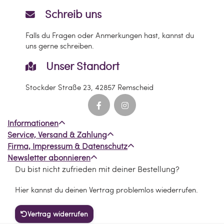
INGREDIENTS:
Schreib uns
Glycerin, Talc, Aqua (Water), Cetearyl
Alcohol, Polyvinyl Alcohol, PVP, Stearic
Falls du Fragen oder Anmerkungen hast, kannst du
Acid, Sodium Cetearyl Sulfate,
uns gerne schreiben.
Octyldodecanol, Sodium Lauryl Sulfate,
Phenoxyethanol, Methylparaben,
Unser Standort
Tetrahydroxypropyl Ethylenediamine,
Ethylparaben, Propylparaben, Coumarin,
Stockder Straße 23, 42857 Remscheid
Limonene, Amyl Cinnamal, Citronellol,
Geraniol, Linalool, Benzyl Alcohol, Parfum
(Fragrance) and may contain: [+/-
Informationen
Titanium Dioxide CI 77891, Iron Oxides CI
Service, Versand & Zahlung
77491, CI 77492, CI 77499, Aluminum
Firma, Impressum & Datenschutz
Powder CI 77000, Copper Powder CI
77400, Bronze Powder CI 77400,
Newsletter abonnieren
Ultramarines CI 77007, Yellow 5 Lake CI
Du bist nicht zufrieden mit deiner Bestellung?
19140, Chromium Hydroxide Green CI
Hier kannst du deinen Vertrag problemlos wiederrufen.
77289, Red 7 Lake CI 15850, Ferric
Ferrocyanide CI 77510, Red 36 CI 12085]
May contain carmine as a color additive.
Vertrag widerrufen