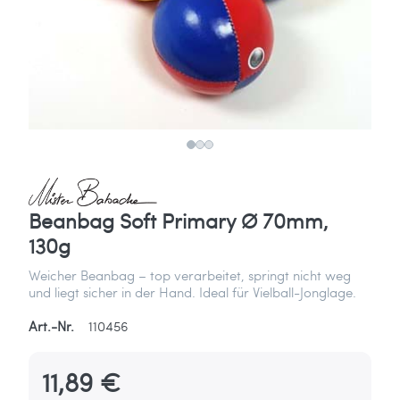
Beanbag Soft Primary Ø 70mm,
130g
Weicher Beanbag – top verarbeitet, springt nicht weg
und liegt sicher in der Hand. Ideal für Vielball-Jonglage.
Art.-Nr.
110456
11,89 €