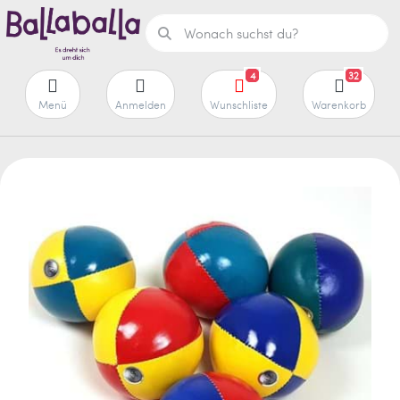
4
32
Menü
Anmelden
Wunschliste
Warenkorb