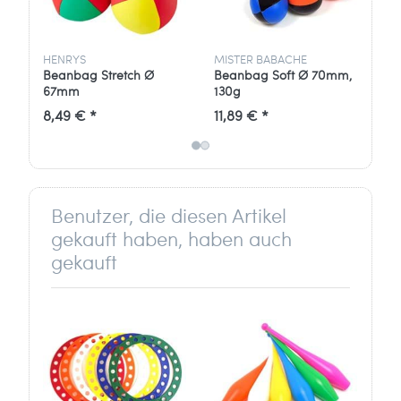
GmbH
Marc Rüger
Stockder Str. 23
HENRYS
MISTER BABACHE
MI
42857 Remscheid
Beanbag Stretch Ø
Beanbag Soft Ø 70mm,
Be
Deutschland
67mm
130g
13
8,49 € *
11,89 € *
43
info[at]ballaballa.de
Benutzer, die diesen Artikel
gekauft haben, haben auch
gekauft