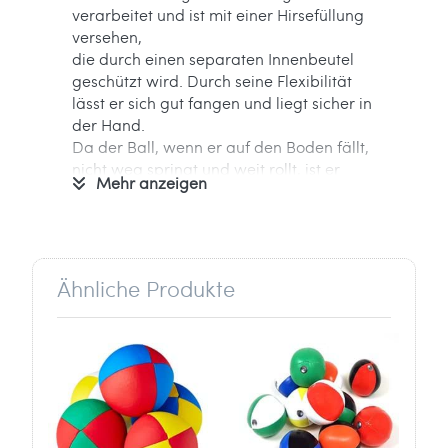
verarbeitet und ist mit einer Hirsefüllung
versehen,
die durch einen separaten Innenbeutel
geschützt wird. Durch seine Flexibilität
lässt er sich gut fangen und liegt sicher in
der Hand.
Da der Ball, wenn er auf den Boden fällt,
nicht weg springt und weit rollt, ist er
Mehr anzeigen
auch bei fortgeschrittenen Jongleuren
sehr beliebt.
Mit dem Beanbag kann man auch sehr
gut die Vielball-Jonglage (4-, 5-, 6-
Ähnliche Produkte
Balljonglage) üben.
Informationen zum Hersteller:
Verantwortlich für dieses Produkt ist der
in der EU ansässige Wirtschaftsakteur
Ballaballa - Spielwaren und Freizeitsport