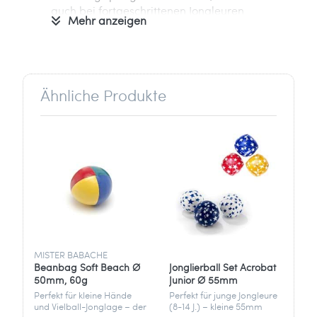
auch bei fortgeschrittenen Jongleuren
Mehr anzeigen
sehr beliebt.
Informationen zum Hersteller:
Verantwortlich für dieses Produkt ist der
in der EU ansässige Wirtschaftsakteur
Ähnliche Produkte
Henrys Produktion und Großhandel
GmbH
In den Kuhwiesen 10
76149 Karlsruhe
Deutschland
info[at]henrys-online.de
MISTER BABACHE
MI
Beanbag Soft Beach Ø
Jonglierball Set Acrobat
Be
50mm, 60g
Junior Ø 55mm
50
Perfekt für kleine Hände
Perfekt für junge Jongleure
Per
und Vielball-Jonglage – der
(8-14 J.) – kleine 55mm
und