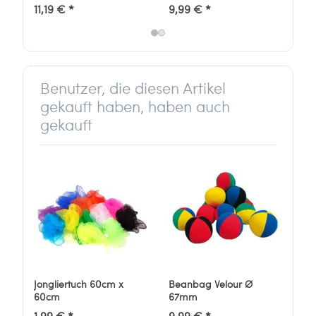
Beanbag Soft Beach
Jonglierbälle für leichtes
Be
11,19 € *
9,99 € *
11
50mm 60g liegt sicher in
und präzises Jonglieren.
50m
der Hand und rollt nicht
der
weg.
we
Benutzer, die diesen Artikel
gekauft haben, haben auch
gekauft
Jongliertuch 60cm x
Beanbag Velour Ø
Bu
60cm
67mm
1,99 € *
9,99 € *
11