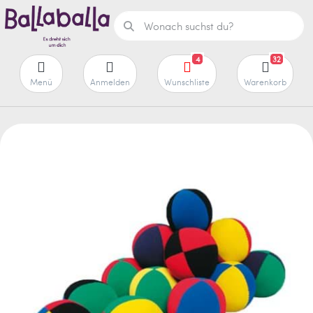
4
32
Menü
Anmelden
Wunschliste
Warenkorb