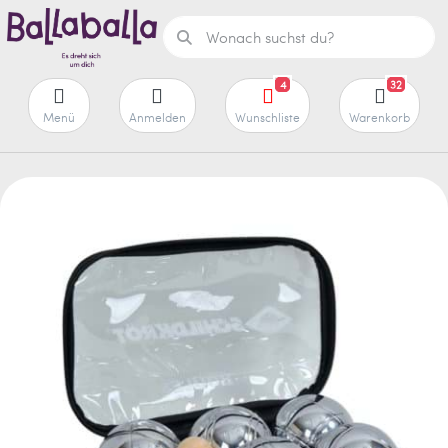
4
32
Menü
Anmelden
Wunschliste
Warenkorb