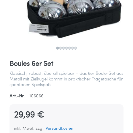
Boules 6er Set
Klassisch, robust, überall spielbar – das 6er Boule-Set aus
Metall mit Zielkugel kommt in praktischer Tragetasche für
spontanen Spielspaß.
Art.-Nr.
106066
29,99 €
inkl. MwSt. zzgl.
Versandkosten