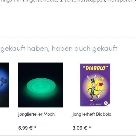
ingebauten LEDs. Durch einen leichten Schlag auf das P
el gekauft haben, haben auch gekauft
t/blau)
t weiter. Er kann abgedreht und durch andere Elemente d
aufen durch separtat erhältliche Knobs ausgetauscht werde
menten der Click N Play-Serie verbinden, so dass man zu
Jonglierteller Moon
Jonglierheft Diabolo
6,99 € *
3,09 € *
eladen werden, hierbei leuchtet eine rote LED. Ist der Ak