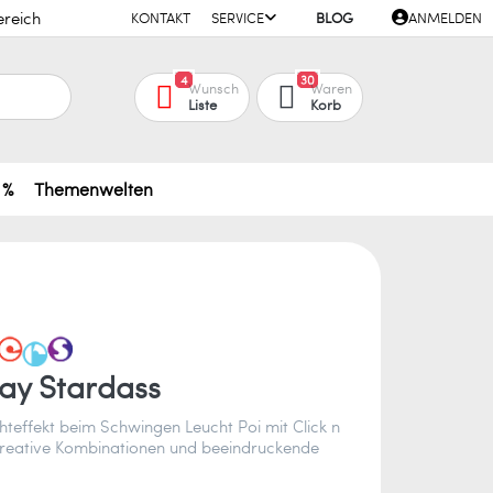
ereich
KONTAKT
SERVICE
BLOG
ANMELDEN
4
30
Wunsch
Waren
Liste
Korb
 %
Themenwelten
lay Stardass
hteffekt beim Schwingen Leucht Poi mit Click n
kreative Kombinationen und beeindruckende