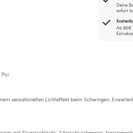
Deine Be
sofort l
Kostenl
Ab 80€ l
Extrakos
 Poi
einem sensationellen Lichteffekt beim Schwingen. Erweiter
trings mit Fingerschlaufe, 2 Verschlusskappen, transparen