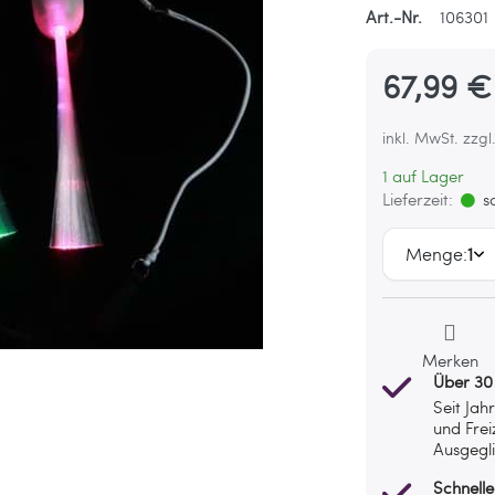
Art.-Nr.
106301
67,99 €
inkl. MwSt. zzgl
1 auf Lager
Lieferzeit:
so
Menge:
1
Merken
Über 30
Seit Jah
und Frei
Ausgegli
Schnelle