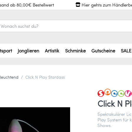
rsand ab 80,00€ Bestellwert
Hier gehts zum Händlerb
tsport
Jonglieren
Artistik
Schminke
Gutscheine
SALE
leuchtend
Click N Play Stardass
Click N P
Spektakulärer Lic
Play System für 
Shows.