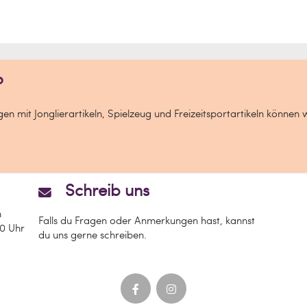
 der in der EU ansässige Wirtschaftsakteur
?
tsport GmbH
n mit Jonglierartikeln, Spielzeug und Freizeitsportartikeln können 
Schreib uns
n
Falls du Fragen oder Anmerkungen hast, kannst
00 Uhr
du uns gerne schreiben.