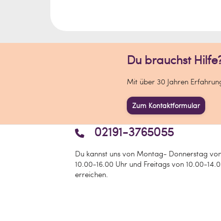
Informationen zum Hersteller:
Verantwortlich für dieses Produkt ist
Du brauchst Hilfe
Ballaballa - Spielwaren und Freizei
Marc Rüger
Mit über 30 Jahren Erfahrunge
Stockder Str. 23
42857 Remscheid
Zum Kontaktformular
Deutschland
02191-3765055
info[at]ballaballa.de
Du kannst uns von Montag- Donnerstag vo
10.00-16.00 Uhr und Freitags von 10.00-14.
erreichen.