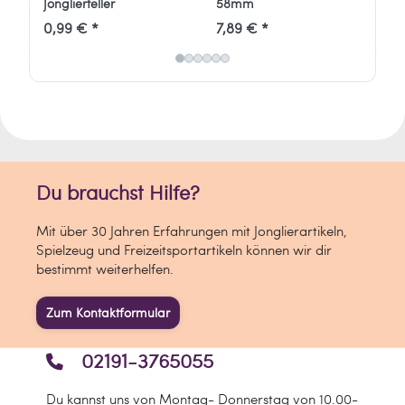
Jonglierteller
58mm
0,99 € *
7,89 € *
4,
Informationen zum Hersteller:
Verantwortlich für dieses Produkt ist der
in der EU ansässige Wirtschaftsakteur
Eureka bvba
Maanstraat 7B
2800 Mechelen
Du brauchst Hilfe?
Belgien
info[at]eureka-puzzle.eu
Mit über 30 Jahren Erfahrungen mit Jonglierartikeln,
Spielzeug und Freizeitsportartikeln können wir dir
bestimmt weiterhelfen.
Zum Kontaktformular
02191-3765055
Du kannst uns von Montag- Donnerstag von 10.00-