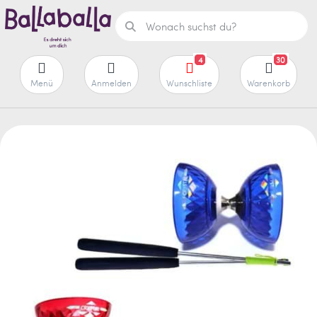
4
30
Menü
Anmelden
Wunschliste
Warenkorb