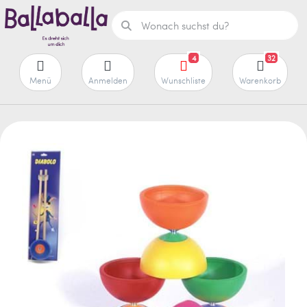
4
32
Menü
Anmelden
Wunschliste
Warenkorb