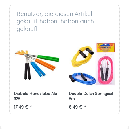
Verantwortlich für dieses Produkt ist der
in der EU ansässige Wirtschaftsakteur
Benutzer, die diesen Artikel
gekauft haben, haben auch
Ballaballa - Spielwaren und Freizeitsport
gekauft
GmbH
Marc Rüger
Stockder Str. 23
42857 Remscheid
Deutschland
info[at]ballaballa.de
Diabolo Handstäbe Alu
Double Dutch Springseil
325
5m
17,49 € *
6,49 € *