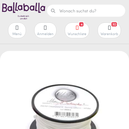
4
30
Menü
Anmelden
Wunschliste
Warenkorb