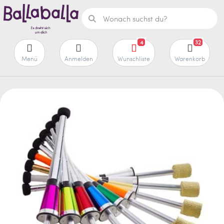
4
32
Menü
Anmelden
Wunschliste
Warenkorb