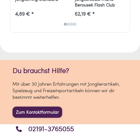
Informationen zum Hersteller:
Berousek Flash Club
Fa
Verantwortlich für dieses Produkt ist der
4,89 € *
62,19 € *
6,
in der EU ansässige Wirtschaftsakteur
Henrys Produktion und Großhandel
GmbH
In den Kuhwiesen 10
76149 Karlsruhe
Deutschland
Du brauchst Hilfe?
info[at]henrys-online.de
Mit über 30 Jahren Erfahrungen mit Jonglierartikeln,
Spielzeug und Freizeitsportartikeln können wir dir
bestimmt weiterhelfen.
Zum Kontaktformular
02191-3765055