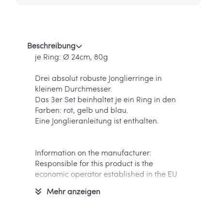
Beschreibung
je Ring: Ø 24cm, 80g
Drei absolut robuste Jonglierringe in
kleinem Durchmesser.
Das 3er Set beinhaltet je ein Ring in den
Farben: rot, gelb und blau.
Eine Jonglieranleitung ist enthalten.
Information on the manufacturer:
Responsible for this product is the
economic operator established in the EU
Mehr anzeigen
Ballaballa - Spielwaren und Freizeitsport
GmbH
Marc Rüger