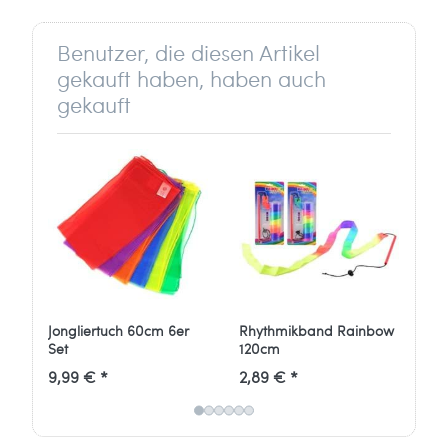
Stockder Str. 23
42857 Remscheid
Benutzer, die diesen Artikel
Germany
gekauft haben, haben auch
gekauft
info[at]ballaballa.de
Jongliertuch 60cm 6er
Rhythmikband Rainbow
Ho
Set
120cm
Jon
He
9,99 € *
2,89 € *
1,