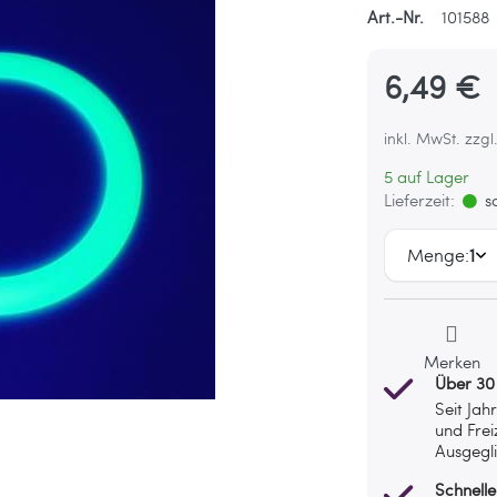
Art.-Nr.
101588
6,49 €
inkl. MwSt. zzgl
5 auf Lager
Lieferzeit:
so
Menge:
1
Merken
Über 30
Seit Jah
und Frei
Ausgegli
Schnelle