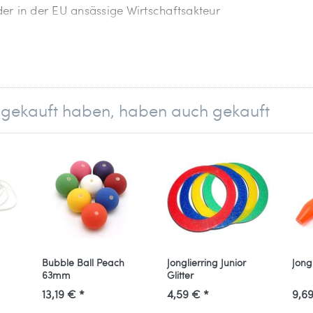
 der in der EU ansässige Wirtschaftsakteur
tsport GmbH
el gekauft haben, haben auch gekauft
Bubble Ball Peach
Jonglierring Junior
Jong
63mm
Glitter
13,19 € *
4,59 € *
9,69