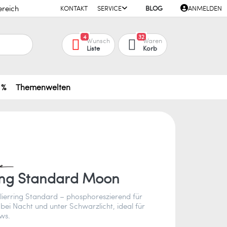
ereich
KONTAKT
SERVICE
BLOG
ANMELDEN
4
32
Wunsch
Waren
Liste
Korb
 %
Themenwelten
ring Standard Moon
lierring Standard – phosphoreszierend für
bei Nacht und unter Schwarzlicht, ideal für
ws.