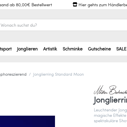
rsand ab 80,00€ Bestellwert
Hier gehts zum Händlerb
tsport
Jonglieren
Artistik
Schminke
Gutscheine
SALE
phoreszierend
Jonglierring Standard Moon
Jonglier
Leuchtender Jong
magische Effekte 
spektakuläre Sho