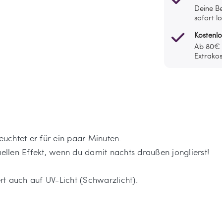
Deine Be
sofort l
Kostenl
Ab 80€ l
Extrakos
leuchtet er für ein paar Minuten.
uellen Effekt, wenn du damit nachts draußen jonglierst!
t auch auf UV-Licht (Schwarzlicht).