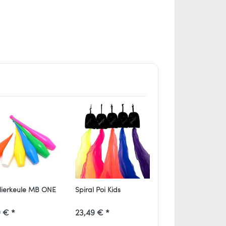
lierkeule MB ONE
Spiral Poi Kids
Jonglierring Zebra
 € *
23,49 € *
13,19 € *