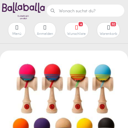
4
30
Menü
Anmelden
Wunschliste
Warenkorb