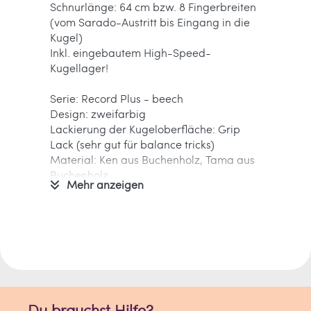
Schnurlänge: 64 cm bzw. 8 Fingerbreiten
(vom Sarado-Austritt bis Eingang in die
Kugel)
Inkl. eingebautem High-Speed-
Kugellager!
Serie: Record Plus - beech
Design: zweifarbig
Lackierung der Kugeloberfläche: Grip
Lack (sehr gut für balance tricks)
Material: Ken aus Buchenholz, Tama aus
Buchenholz
Mehr anzeigen
Das legendäre Record Kendama kehrt
als Record Plus zurück!
Kendama Europe
hat seine
langjährige
Erfahrung als Kendama-Pionier
und
Shaper
mit dem
innovativen Record Plus
Shape
einmal mehr ausgespielt und setzt
neue Maßstäbe im Balance Game
.
Du brauchst Hilfe?