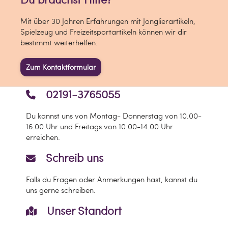
Jedes Kendama wird mit folgenden
Mit über 30 Jahren Erfahrungen mit Jonglierartikeln,
Extras geliefert:
Spielzeug und Freizeitsportartikeln können wir dir
- Eine illustrierte Gebrauchs-, und
bestimmt weiterhelfen.
Trickanleitung
- Extra lange Ersatzschnur, Perle &
Zum Kontaktformular
Einfädelwerkzeug
- Viele lässige Sticker
02191-3765055
Das
Record
ist wieder da - und
besser
denn je
.
Du kannst uns von Montag- Donnerstag von 10.00-
Der
deutsche Kendama Meister
Olaf
16.00 Uhr und Freitags von 10.00-14.00 Uhr
Jaszczuk und viele der besten
Kendama
erreichen.
Pros der Welt sind überzeugt
:
Schreib uns
Der Shape
, der
die Kendama-Welt
schon
einmal revolutioniert hat, wird
neue
Falls du Fragen oder Anmerkungen hast, kannst du
Maßstäbe setzen
.
uns gerne schreiben.
Mit 14 Jahren Expertise haben die
europäischen Kendama-Pioniere das
Unser Standort
Game in Sachen Balance auf die Spitze
getrieben.