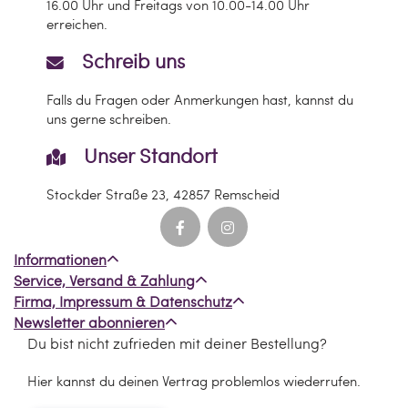
16.00 Uhr und Freitags von 10.00-14.00 Uhr
Ballaballa - Spielwaren und Freizeitsport
erreichen.
GmbH
Marc Rüger
Schreib uns
Stockder Str. 23
42857 Remscheid
Falls du Fragen oder Anmerkungen hast, kannst du
Deutschland
uns gerne schreiben.
info[at]ballaballa.de
Unser Standort
Stockder Straße 23, 42857 Remscheid
Informationen
Service, Versand & Zahlung
Firma, Impressum & Datenschutz
Newsletter abonnieren
Du bist nicht zufrieden mit deiner Bestellung?
Hier kannst du deinen Vertrag problemlos wiederrufen.