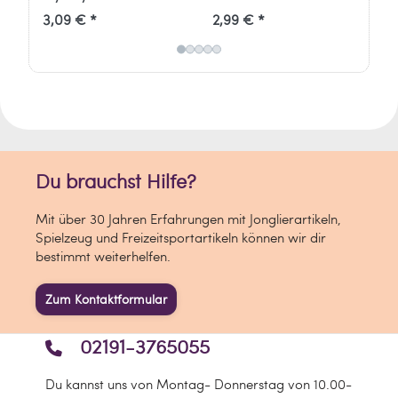
Hier findest du unser Video:
3,09 € *
2,99 € *
7,
Du brauchst Hilfe?
Mit über 30 Jahren Erfahrungen mit Jonglierartikeln,
Spielzeug und Freizeitsportartikeln können wir dir
bestimmt weiterhelfen.
Zum Kontaktformular
Informationen zum Hersteller:
02191-3765055
Verantwortlich für dieses Produkt ist der
in der EU ansässige Wirtschaftsakteur
Du kannst uns von Montag- Donnerstag von 10.00-