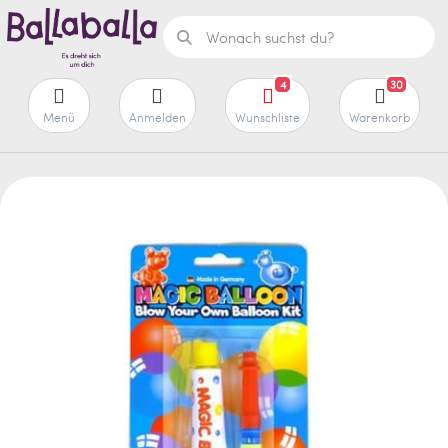
4
30
Menü
Anmelden
Wunschliste
Warenkorb