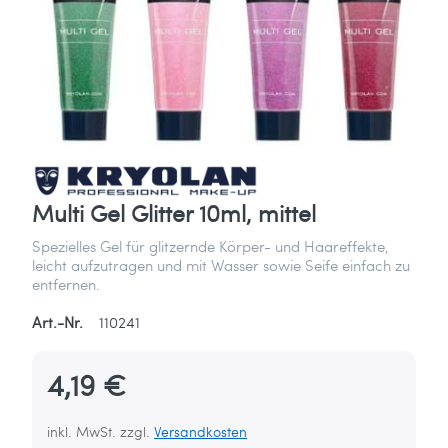
Multi Gel Glitter 10ml, mittel
Spezielles Gel für glitzernde Körper- und Haareffekte,
leicht aufzutragen und mit Wasser sowie Seife einfach zu
entfernen.
Art.-Nr.
110241
4,19 €
inkl. MwSt. zzgl.
Versandkosten