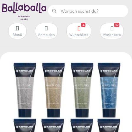
4
32
Menü
Anmelden
Wunschliste
Warenkorb