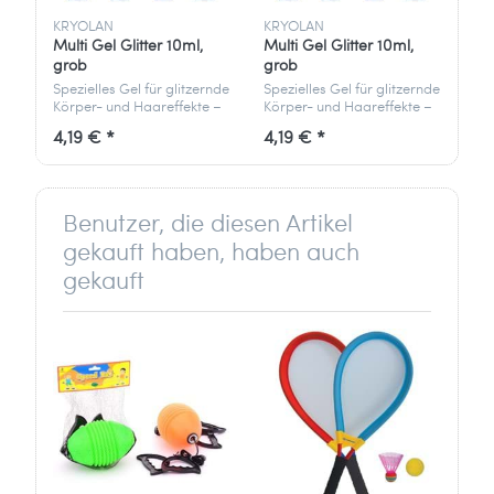
carmine as a color additive.
KRYOLAN
KRYOLAN
Multi Gel Glitter 10ml,
Multi Gel Glitter 10ml,
Informationen zum Hersteller:
grob
grob
Verantwortlich für dieses Produkt ist der
Spezielles Gel für glitzernde
Spezielles Gel für glitzernde
in der EU ansässige Wirtschaftsakteur
Körper- und Haareffekte –
Körper- und Haareffekte –
einfach aufzutragen und
einfach aufzutragen und
4,19 € *
4,19 € *
mit Wasser sowie Seife
mit Wasser sowie Seife
Kryolan GmbH
entfernbar.
entfernbar.
Papierstraße 10
13409 Berlin
Benutzer, die diesen Artikel
Deutschland
gekauft haben, haben auch
info[at]kryolan.de
gekauft