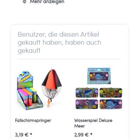
Mehr anzeigen
Sportartikel-Vertrieb + Beratung GmbH
Gewerbering 16
91629 Weihenzell
Deutschland
Benutzer, die diesen Artikel
info[at]sports-unlimited.de
gekauft haben, haben auch
gekauft
Fallschirmspringer
Wasserspiel Deluxe
Meer
3,19 € *
2,99 € *