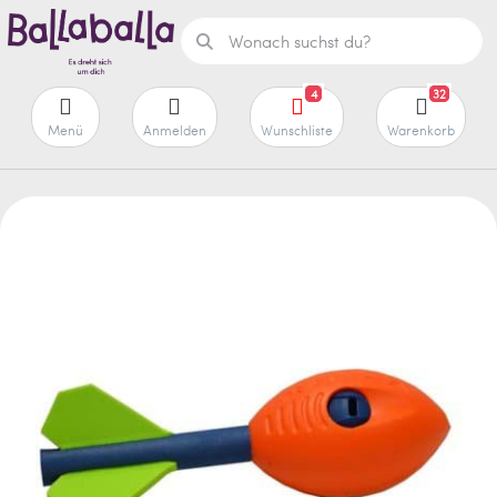
4
32
Menü
Anmelden
Wunschliste
Warenkorb