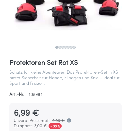
Protektoren Set Rot XS
Schutz für kleine Abenteurer. Das Protektoren-Set in XS
bietet Sicherheit für Hände, Ellbogen und Knie – ideal für
Sport und Freizeit.
Art.-Nr.
108994
6,99 €
Unverb. Preisempf.:
9,99 €
Du sparst:
3,00 €
- 30 %