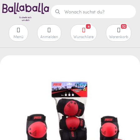
4
32
Menü
Anmelden
Wunschliste
Warenkorb