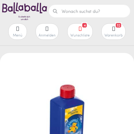
4
32
Menü
Anmelden
Wunschliste
Warenkorb