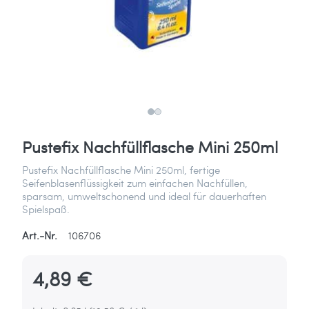
Pustefix Nachfüllflasche Mini 250ml
Pustefix Nachfüllflasche Mini 250ml, fertige
Seifenblasenflüssigkeit zum einfachen Nachfüllen,
sparsam, umweltschonend und ideal für dauerhaften
Spielspaß.
Art.-Nr.
106706
4,89 €