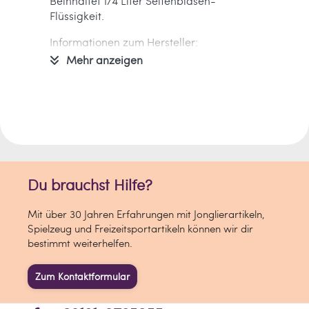
Beinhaltet 1/4 Liter Seifenblasen-
Flüssigkeit.
Informationen zum Hersteller:
Verantwortlich für dieses Produkt ist der
Mehr anzeigen
in der EU ansässige Wirtschaftsakteur
PUSTEFIX GmbH
Bahnhofstraße 29
72072 Tübingen
Deutschland
seifenblasen[at]pustefix.de
Du brauchst Hilfe?
Mit über 30 Jahren Erfahrungen mit Jonglierartikeln,
Spielzeug und Freizeitsportartikeln können wir dir
bestimmt weiterhelfen.
Zum Kontaktformular