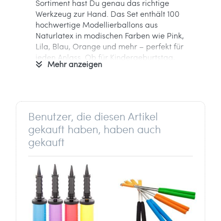
Sortiment hast Du genau das richtige
Werkzeug zur Hand. Das Set enthält 100
hochwertige Modellierballons aus
Naturlatex in modischen Farben wie Pink,
Lila, Blau, Orange und mehr – perfekt für
jeden Anlass. Ob für Kindergeburtstag,
Mehr anzeigen
Event oder Workshop: Diese 260er
Ballons sind biologisch abbaubar, TÜV-
zertifiziert und super stabil – also ideal
für Anfänger und Fortgeschrittene, die
beim Ballontiere selber machen nichts
Benutzer, die diesen Artikel
dem Zufall überlassen wollen.
gekauft haben, haben auch
gekauft
Ballonfiguren basteln leicht gemacht
Die Ballons lassen sich easy mit einer
Ballonpumpe aufblasen und in Form
bringen – ohne Reißen oder Luftverlust.
Sie sind nicht heliumgeeignet, was sie
besonders sicher für den Einsatz zu
Hause, in der Kita oder beim Straßenfest