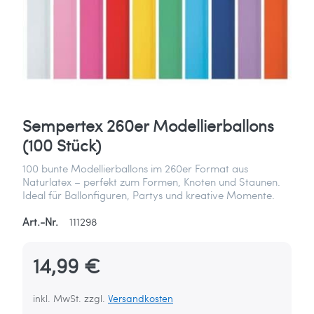
Sempertex 260er Modellierballons
(100 Stück)
100 bunte Modellierballons im 260er Format aus
Naturlatex – perfekt zum Formen, Knoten und Staunen.
Ideal für Ballonfiguren, Partys und kreative Momente.
Art.-Nr.
111298
14,99 €
inkl. MwSt. zzgl.
Versandkosten