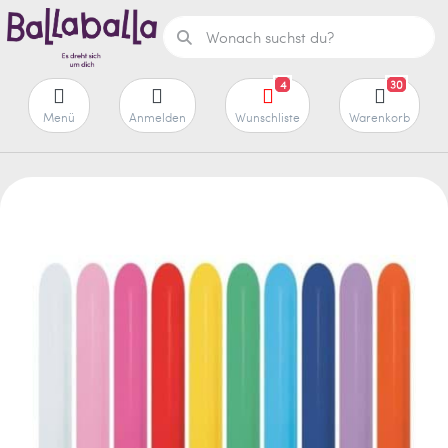
4
30
Menü
Anmelden
Wunschliste
Warenkorb