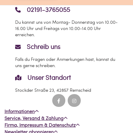
schon Profi bist – mit diesen 260er
02191-3765055
Modellierballons bist Du bestens
ausgestattet, um Deine Kreativität voll
Du kannst uns von Montag- Donnerstag von 10.00-
auszuleben.
16.00 Uhr und Freitags von 10.00-14.00 Uhr
Informationen zum Hersteller:
erreichen.
Verantwortlich für dieses Produkt ist der
Schreib uns
in der EU ansässige Wirtschaftsakteur
Falls du Fragen oder Anmerkungen hast, kannst du
RS Segelken GmbH
uns gerne schreiben.
Malthusstr. 9
28307 Bremen
Unser Standort
Deutschland
Stockder Straße 23, 42857 Remscheid
info[at]rs-segelken.de
Informationen
Service, Versand & Zahlung
Firma, Impressum & Datenschutz
Newsletter abonnieren