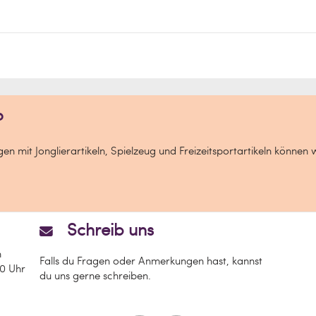
itzen
.
?
n mit Jonglierartikeln, Spielzeug und Freizeitsportartikeln können 
Schreib uns
n
Falls du Fragen oder Anmerkungen hast, kannst
00 Uhr
du uns gerne schreiben.