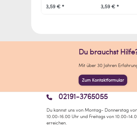
sorgt für saubere Spitzen
sorgt für saubere Sp
3,59 € *
3,59 € *
und exakten Auftrag.
und exakten Auftrag
Du brauchst Hilfe
Mit über 30 Jahren Erfahrunge
Zum Kontaktformular
02191-3765055
Du kannst uns von Montag- Donnerstag vo
10.00-16.00 Uhr und Freitags von 10.00-14.
erreichen.