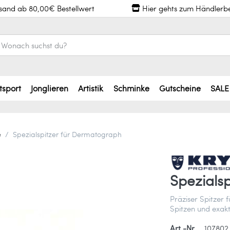
rsand ab 80,00€ Bestellwert
Hier gehts zum Händlerb
tsport
Jonglieren
Artistik
Schminke
Gutscheine
SALE
e
Spezialspitzer für Dermatograph
Spezials
Präziser Spitzer 
Spitzen und exak
Art.-Nr.
107802