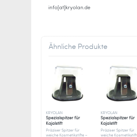
info[at]kryolan.de
Ähnliche Produkte
KRYOLAN
KRYOLAN
Spezialspitzer für
Spezialspitzer für
Kajalstift
Kajalstift
Präziser Spitzer für
Präziser Spitzer für
weiche Kosmetikstifte –
weiche Kosmetikstift