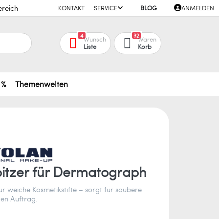
ereich
KONTAKT
SERVICE
BLOG
ANMELDEN
4
32
Wunsch
Waren
Liste
Korb
 %
Themenwelten
pitzer für Dermatograph
für weiche Kosmetikstifte – sorgt für saubere
ten Auftrag.