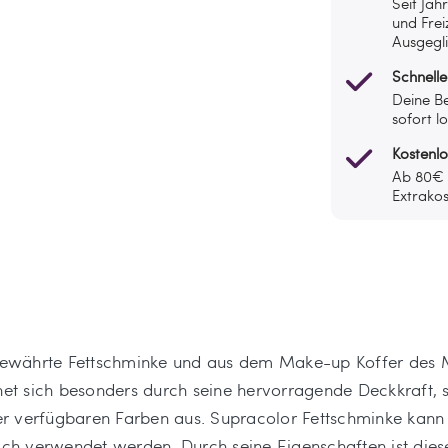
Seit Jah
und Frei
Ausgegli
Schnelle
Deine Be
sofort l
Kostenl
Ab 80€ l
Extrakos
n bewährte Fettschminke und aus dem Make-up Koffer des M
t sich besonders durch seine hervorragende Deckkraft, 
 der verfügbaren Farben aus. Supracolor Fettschminke ka
reich verwendet werden. Durch seine Eigenschaften ist di