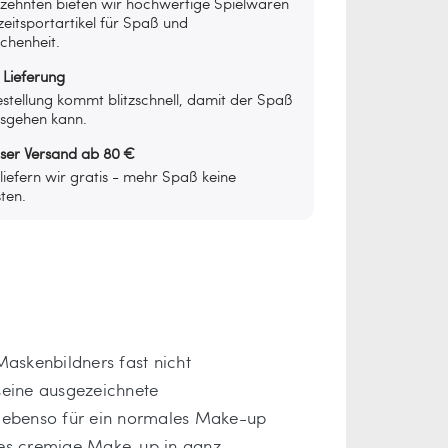
rzehnten bieten wir hochwertige Spielwaren
zeitsportartikel für Spaß und
chenheit.
 Lieferung
stellung kommt blitzschnell, damit der Spaß
osgehen kann.
oser Versand ab 80 €
iefern wir gratis - mehr Spaß keine
ten.
askenbildners fast nicht
seine ausgezeichnete
nn ebenso für ein normales Make-up
eses cremige Make-up in ganz