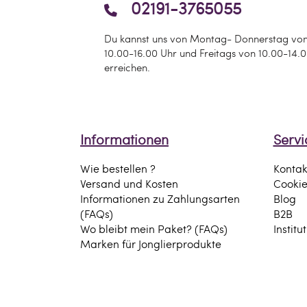
02191-3765055
color additive.
Du kannst uns von Montag- Donnerstag vo
Informationen zum Hersteller:
10.00-16.00 Uhr und Freitags von 10.00-14.
Verantwortlich für dieses Produkt ist
erreichen.
Kryolan GmbH
Papierstraße 10
Informationen
Servi
13409 Berlin
Deutschland
Wie bestellen ?
Kontak
Versand und Kosten
Cooki
Informationen zu Zahlungsarten
Blog
info[at]kryolan.de
(FAQs)
B2B
Wo bleibt mein Paket? (FAQs)
Institu
Marken für Jonglierprodukte