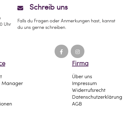
Schreib uns
n
Falls du Fragen oder Anmerkungen hast, kannst
00 Uhr
du uns gerne schreiben.
 der in der EU ansässige Wirtschaftsakteur
ce
Firma
t
Über uns
e Manager
Impressum
Widerrufsrecht
Datenschutzerklärung
tionen
AGB