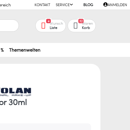
ereich
KONTAKT
SERVICE
BLOG
ANMELDEN
4
32
Wunsch
Waren
Liste
Korb
 %
Themenwelten
or 30ml