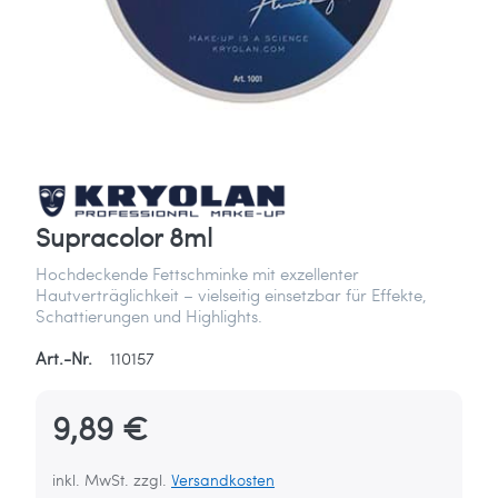
Supracolor 8ml
Hochdeckende Fettschminke mit exzellenter
Hautverträglichkeit – vielseitig einsetzbar für Effekte,
Schattierungen und Highlights.
Art.-Nr.
110157
9,89 €
inkl. MwSt. zzgl.
Versandkosten