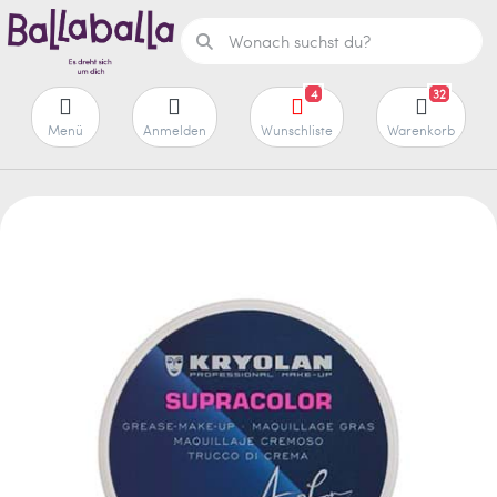
4
32
Menü
Anmelden
Wunschliste
Warenkorb