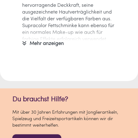
hervorragende Deckkraft, seine
ausgezeichnete Hautverträglichkeit und
die Vielfalt der verfügbaren Farben aus.
Supracolor Fettschminke kann ebenso für
ein normales Make-up wie auch für
farbige Effekte erfolgreich verwendet
Mehr anzeigen
werden. Durch seine Eigenschaften ist
dieses cremige Make-up in ganz
besonderem Maße auch für
Schattierungen und zum Setzen von
Highlights geeignet.
INGREDIENTS:
Paraffinum Liquidum (Mineral Oil),
Du brauchst Hilfe?
Paraffin, Candelilla Cera (Euphorbia
Cerifera (Candelilla) Wax), Petrolatum,
Mit über 30 Jahren Erfahrungen mit Jonglierartikeln,
Hexyl Laurate, Tocopherol, Copernicia
Spielzeug und Freizeitsportartikeln können wir dir
Cerifera Cera (Copernicia Cerifera
bestimmt weiterhelfen.
(Carnauba) Wax), Cera Alba (Beeswax),
Cetyl Palmitate, Lanolin Alcohol,