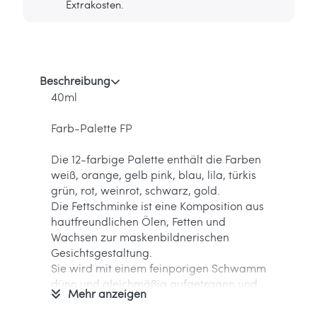
Extrakosten.
Beschreibung
40ml
Farb-Palette FP
Die 12-farbige Palette enthält die Farben
weiß, orange, gelb pink, blau, lila, türkis
grün, rot, weinrot, schwarz, gold.
Die Fettschminke ist eine Komposition aus
hautfreundlichen Ölen, Fetten und
Wachsen zur maskenbildnerischen
Gesichtsgestaltung.
Sie wird mit einem feinporigen Schwamm
dünn und gleichmäßig aufgetragen und
Mehr anzeigen
mit Trocken- oder Transparentpuder
fixiert.