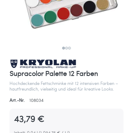
Supracolor Palette 12 Farben
Hochdeckende Fettschminke mit 12 intensiven Farben –
hautfreundlich, vielseitig und ideal für kreative Looks.
Art.-Nr.
108034
43,79 €
Inhalt: 0,04 l (1.094,75 € / 1 l)