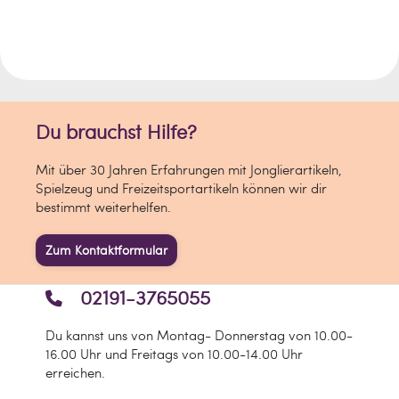
Zur Entfernung benutzt man Abschminke
oder Hydro-Abschminköl.
INGREDIENTS:
Paraffinum Liquidum (Mineral Oil),
Paraffin, Candelilla Cera (Euphorbia
Du brauchst Hilfe?
Cerifera (Candelilla) Wax), Petrolatum,
Hexyl Laurate, Tocopherol, Copernicia
Mit über 30 Jahren Erfahrungen mit Jonglierartikeln,
Cerifera Cera (Copernicia Cerifera
Spielzeug und Freizeitsportartikeln können wir dir
(Carnauba) Wax), Cera Alba (Beeswax),
bestimmt weiterhelfen.
Cetyl Palmitate, Lanolin Alcohol,
Propylene Glycol, BHT, Cetearyl Alcohol,
Zum Kontaktformular
Glyceryl Stearate, Ascorbyl Palmitate,
Citric Acid, Linalool, Alpha-Isomethyl
Ionone, Cinnamyl Alcohol, Citronellol,
02191-3765055
Hexyl Cinnamal, Benzyl Salicylate,
Coumarin, Geraniol, Benzyl Benzoate,
Du kannst uns von Montag- Donnerstag von 10.00-
Eugenol, Limonene, Parfum (Fragrance)
16.00 Uhr und Freitags von 10.00-14.00 Uhr
and may contain: [+/- Titanium Dioxide
erreichen.
CI 77891, Iron Oxides CI 77491, CI 77492, CI