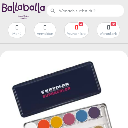
4
30
Menü
Anmelden
Wunschliste
Warenkorb