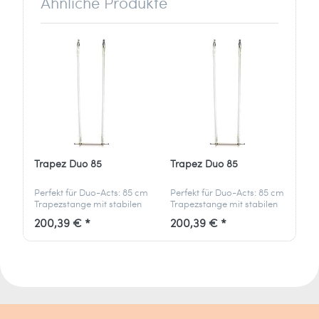
Ähnliche Produkte
ventes[at]unicycle.fr
Trapez Duo 85
Trapez Duo 85
Perfekt für Duo-Acts: 85 cm
Perfekt für Duo-Acts: 85 cm
Trapezstange mit stabilen
Trapezstange mit stabilen
Baumwollseilen und
Baumwollseilen und
200,39 € *
200,39 € *
Karabinern – bereit für
Karabinern – bereit für
eure gemeinsame
eure gemeinsame
Luftakrobatik.
Luftakrobatik.