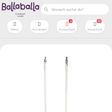
4
30
Menü
Anmelden
Wunschliste
Warenkorb