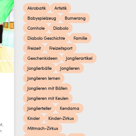
Akrobatik
Artistik
Babyspielzeug
Bumerang
Cornhole
Diabolo
Diabolo Geschichte
Familie
Freizeit
Freizeitsport
Geschenkideen
Jonglierartikel
Jonglierbälle
Jonglieren
Jonglieren lernen
Jonglieren mit Bällen
Jonglieren mit Keulen
Jonglierteller
Kendama
Kinder
Kinder-Zirkus
t,
Mitmach-Zirkus
n