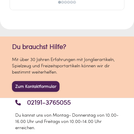
aus flexiblem, kindgerechtem Material,
das unbeschwertes Spielen möglich
macht.
Vorteile dieses sicheren Kinder
Bumerangs:
Du brauchst Hilfe?
- weiches, leichtes Material – reduziert
das Risiko von Verletzungen
Mit über 30 Jahren Erfahrungen mit Jonglierartikeln,
Spielzeug und Freizeitsportartikeln können wir dir
- abgerundete Kanten für maximale
bestimmt weiterhelfen.
Sicherheit beim Spielen
Zum Kontaktformular
- kindgerechte Größe und Form – liegt
gut in kleinen Händen
02191-3765055
- empfohlen für Kinder ab 6 Jahren
Du kannst uns von Montag- Donnerstag von 10.00-
Kinder Bumerang kaufen: Qualität, die
16.00 Uhr und Freitags von 10.00-14.00 Uhr
Spaß macht
erreichen.