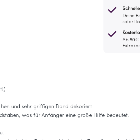
Schnelle
Deine Be
sofort l
Kostenl
Ab 80€ l
Extrakos
t!)
chen und sehr griffigen Band dekoriert.
dstäben, was für Anfänger eine große Hilfe bedeutet.
u.