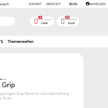
ereich
KONTAKT
SERVICE
BLOG
ANMELDEN
4
32
Wunsch
Waren
Liste
Korb
 %
Themenwelten
k Grip
nzigartigem Grip-Band für optimale Haftung –
e Tricks.