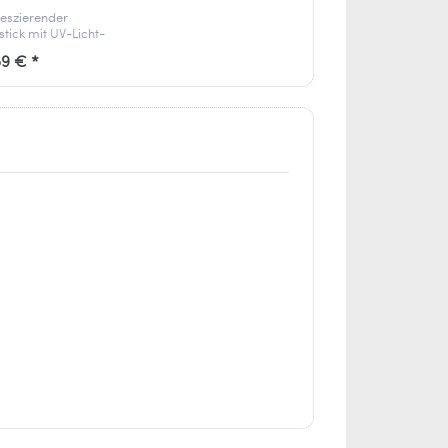
reszierender
stick mit UV-Licht-
t – robust, stylisch &
59 € *
 für spektakuläre
s.