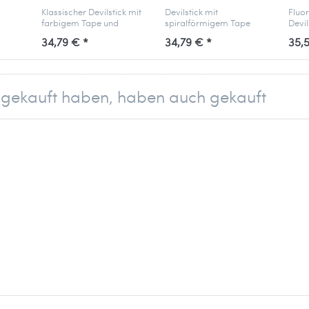
Klassischer Devilstick mit
Devilstick mit
Fluo
farbigem Tape und
spiralförmigem Tape
Devil
r
robusten Gummi-Knobs
und Moosgummi-Knobs
Effek
34,79 € *
34,79 € *
35,
– robust, stylisch und
ideal
ideal für coole Tricks.
Trick
el gekauft haben, haben auch gekauft