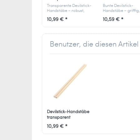
Transparente Devilstick-
Bunte Devilstick-
Handstäbe – robust,
Handstäbe – griffig,
leicht und ideal für
stabil und perfekt fü
10,99 € *
10,59 € *
Flowersticks und
Flowersticks und
Devilsticks.
Devilsticks.
Benutzer, die diesen Artik
Devilstick-Handstäbe
transparent
10,99 € *