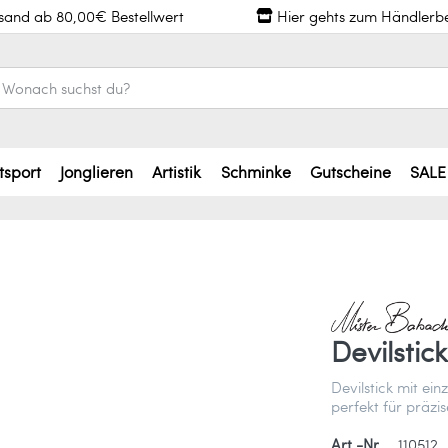
rsand ab 80,00€ Bestellwert
Hier gehts zum Händlerb
tsport
Jonglieren
Artistik
Schminke
Gutscheine
SALE
Devilstic
Devilstick mit ei
perfekt für präzis
Art.-Nr.
110512