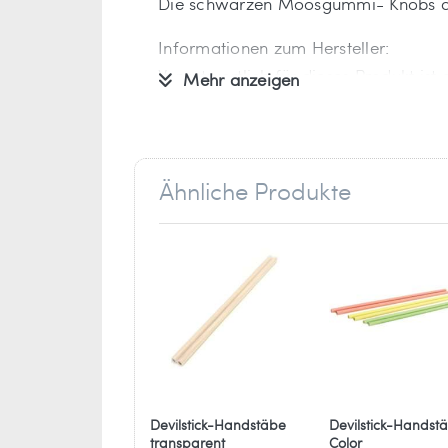
Die schwarzen Moosgummi- Knobs an 
Informationen zum Hersteller:
Verantwortlich für dieses Produkt ist
Mehr anzeigen
Ballaballa - Spielwaren und Freizei
Marc Rüger
Ähnliche Produkte
Stockder Str. 23
42857 Remscheid
Deutschland
info[at]ballaballa.de
Devilstick-Handstäbe
Devilstick-Handst
transparent
Color