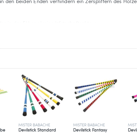
den beiden Enden verhindern ein Zersplittern des Holze
 der in der EU ansässige Wirtschaftsakteur
tsport GmbH
MISTER BABACHE
MISTER BABACHE
MIST
äbe
Devilstick Standard
Devilstick Fantasy
Devil