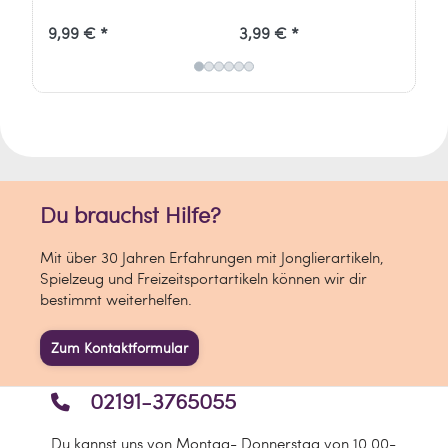
Henrys Produktion und Großhandel
9,99 € *
3,99 € *
19
GmbH
In den Kuhwiesen 10
76149 Karlsruhe
Deutschland
info[at]henrys-online.de
Du brauchst Hilfe?
Mit über 30 Jahren Erfahrungen mit Jonglierartikeln,
Spielzeug und Freizeitsportartikeln können wir dir
bestimmt weiterhelfen.
Zum Kontaktformular
02191-3765055
Du kannst uns von Montag- Donnerstag von 10.00-