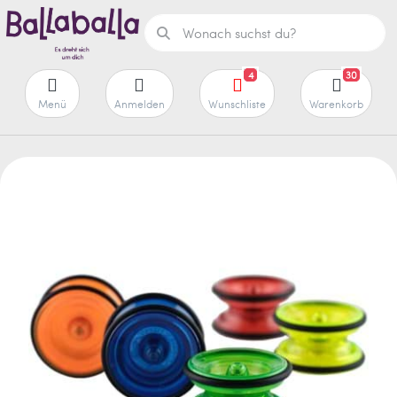
4
30
Menü
Anmelden
Wunschliste
Warenkorb