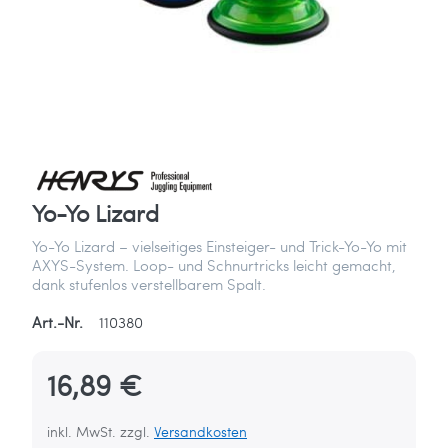
Yo-Yo Lizard
Yo-Yo Lizard – vielseitiges Einsteiger- und Trick-Yo-Yo mit
AXYS-System. Loop- und Schnurtricks leicht gemacht,
dank stufenlos verstellbarem Spalt.
Art.-Nr.
110380
16,89 €
inkl. MwSt. zzgl.
Versandkosten