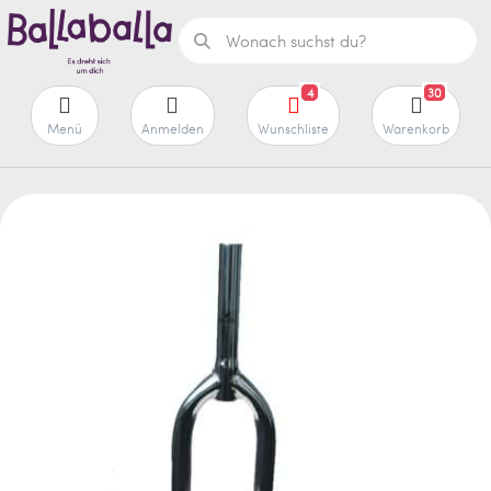
4
30
Menü
Anmelden
Wunschliste
Warenkorb