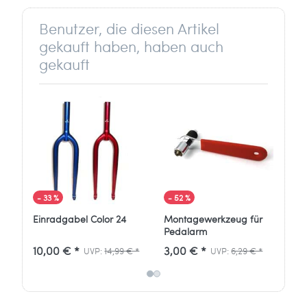
Benutzer, die diesen Artikel
gekauft haben, haben auch
gekauft
- 33 %
- 52 %
Einradgabel Color 24
Montagewerkzeug für
Ga
Pedalarm
10,00 € *
3,00 € *
1,
UVP:
14,99 € *
UVP:
6,29 € *