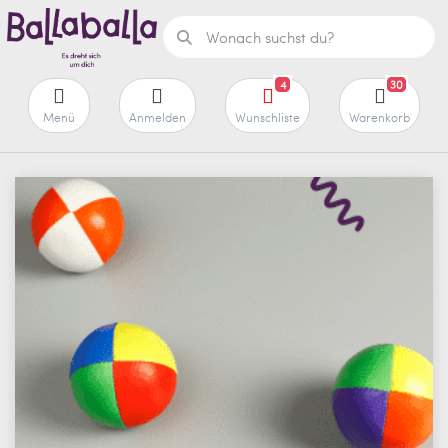
4
30
Menü
Anmelden
Wunschliste
Warenkorb