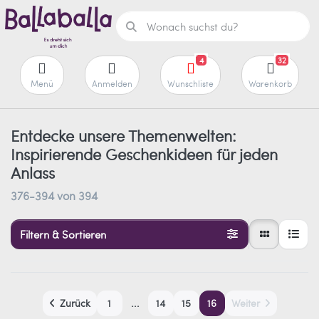
4
32
Menü
Anmelden
Wunschliste
Warenkorb
Entdecke unsere Themenwelten:
Inspirierende Geschenkideen für jeden
Anlass
376-394
von
394
Filtern & Sortieren
Zurück
1
...
14
15
16
Weiter