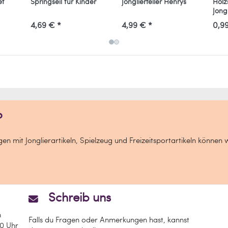
et
Springseil für Kinder
Jonglierteller Henrys
Holz
Jongl
4,69 € *
4,99 € *
0,9
?
n mit Jonglierartikeln, Spielzeug und Freizeitsportartikeln können 
Schreib uns
n
Falls du Fragen oder Anmerkungen hast, kannst
00 Uhr