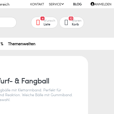
ereich
KONTAKT
SERVICE
BLOG
ANMELDEN
4
32
Wunsch
Waren
Liste
Korb
 %
Themenwelten
urf- & Fangball
gbälle mit Klettarmband. Perfekt für
 und Reaktion. Weiche Bälle mit Gummiband.
swahl.