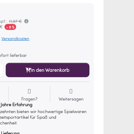
pf.:
11,97 €
 €
- 8 %
.
Versandkosten
fort lieferbar
In den Warenkorb
Fragen?
Weitersagen
 Jahre Erfahrung
rzehnten bieten wir hochwertige Spielwaren
zeitsportartikel für Spaß und
chenheit.
 Lieferung