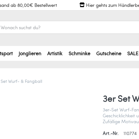
rsand ab 80,00€ Bestellwert
Hier gehts zum Händlerb
tsport
Jonglieren
Artistik
Schminke
Gutscheine
SALE
 Set Wurf- & Fangball
3er Set W
3er-Set Wurf-Fan
Geschicklichkeit
Zufällige Motivau
Art.-Nr.
110774