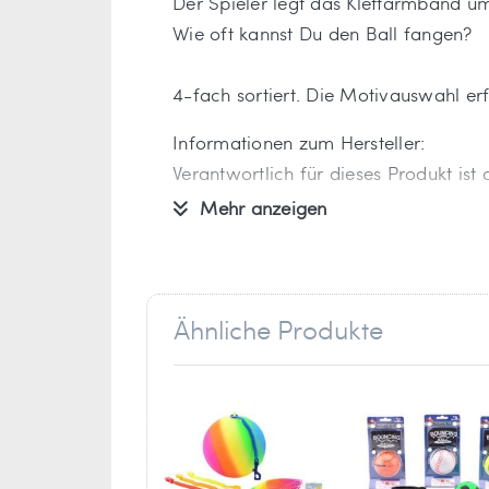
Der Spieler legt das Klettarmband um
Wie oft kannst Du den Ball fangen?
4-fach sortiert. Die Motivauswahl erfo
Informationen zum Hersteller:
Verantwortlich für dieses Produkt ist
Mehr anzeigen
Johntoy
part of UP International B.V.
Postbus 451
Ähnliche Produkte
2740 AL Waddinxveen
Niederlande
info[at]johntoy.nl