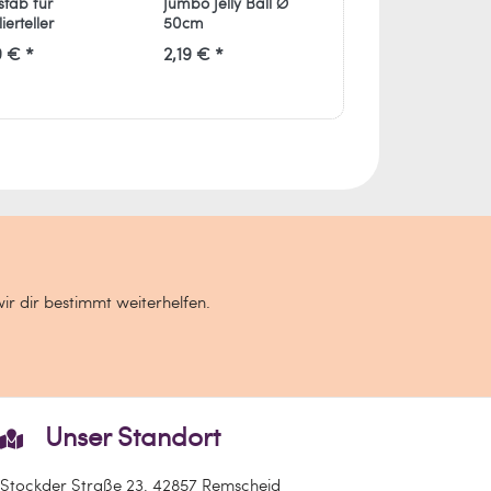
stab für
Jumbo Jelly Ball Ø
Ballonauto
ierteller
50cm
9 € *
2,19 € *
4,99 € *
wir dir bestimmt weiterhelfen.
Unser Standort
Stockder Straße 23, 42857 Remscheid