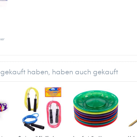
her
 für
ning.
ahl.
.
el gekauft haben, haben auch gekauft