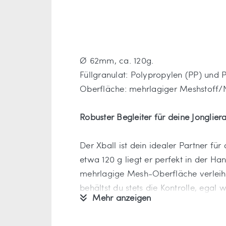
Ø 62mm, ca. 120g.
Füllgranulat: Polypropylen (PP) und P
Oberfläche: mehrlagiger Meshstoff/N
Robuster Begleiter für deine Jonglier
Der Xball ist dein idealer Partner 
etwa 120 g liegt er perfekt in der H
mehrlagige Mesh-Oberfläche verleiht
behältst du stets die Kontrolle, egal 
Mehr anzeigen
Widerstandsfähig und pflegeleicht