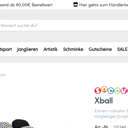
rsand ab 80,00€ Bestellwert
Hier gehts zum Händlerb
tsport
Jonglieren
Artistik
Schminke
Gutscheine
SALE
all
Xball
Extrem robuster 
langlebiges Jongl
Art.-Nr.
110346