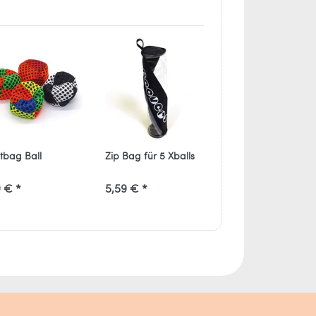
tbag Ball
Zip Bag für 5 Xballs
Devilstick-Handst
Color
 € *
5,59 € *
10,59 € *