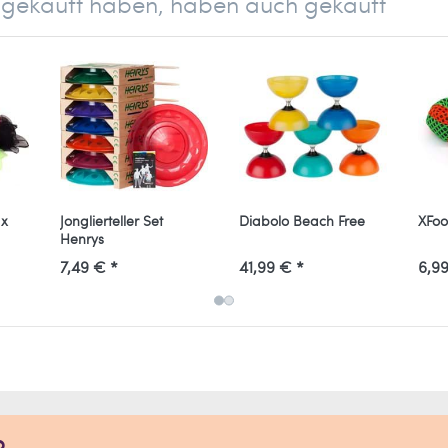
el gekauft haben, haben auch gekauft
tsport GmbH
 x
Jonglierteller Set
Diabolo Beach Free
XFoo
Henrys
7,49 € *
41,99 € *
6,99