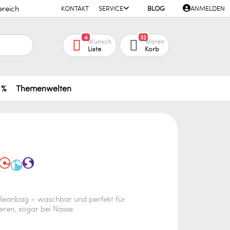
ereich
KONTAKT
SERVICE
BLOG
ANMELDEN
4
32
Wunsch
Waren
Liste
Korb
 %
Themenwelten
Beanbag – waschbar und perfekt für
ieren, sogar bei Nässe.