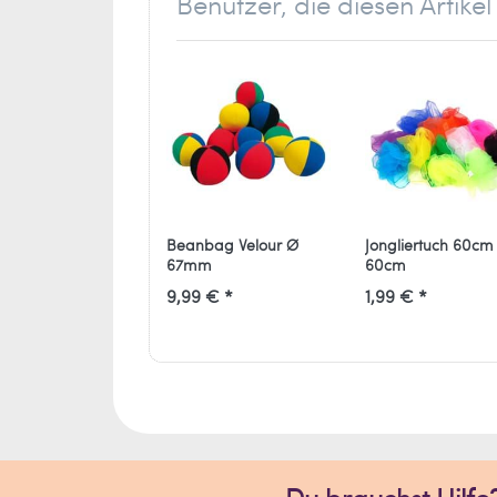
Benutzer, die diesen Artik
Ballaballa - Spielwaren und Freizei
Marc Rüger
Stockder Str. 23
42857 Remscheid
Deutschland
info[at]ballaballa.de
Beanbag Velour Ø
Jongliertuch 60cm
67mm
60cm
9,99 € *
1,99 € *