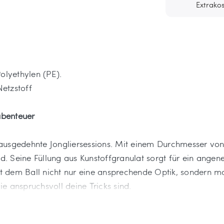
Extrakos
olyethylen (PE).
etzstoff
abenteuer
für ausgedehnte Jongliersessions. Mit einem Durchmesser 
and. Seine Füllung aus Kunstoffgranulat sorgt für ein ang
 dem Ball nicht nur eine ansprechende Optik, sondern ma
wie anspruchsvoll deine Tricks sind.