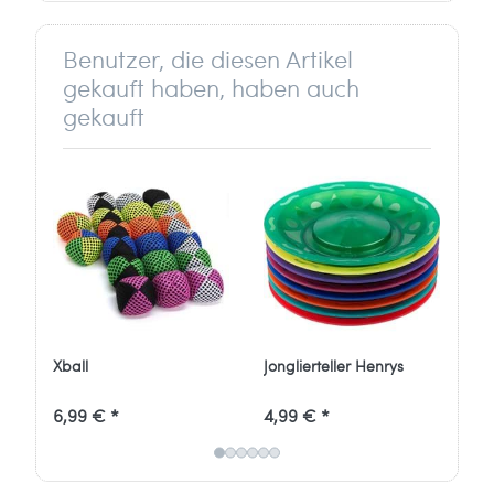
Benutzer, die diesen Artikel
gekauft haben, haben auch
gekauft
Xball
Jonglierteller Henrys
Di
6,99 € *
4,99 € *
41