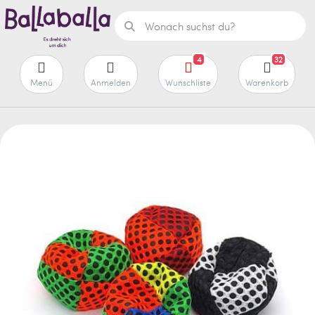
4
32
Menü
Anmelden
Wunschliste
Warenkorb