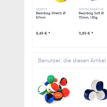
HENRYS
MISTER BABACHE
info[at]ballaballa.de
Beanbag Stretch Ø
Beanbag Soft Ø
67mm
70mm, 130g
8,49 € *
11,89 € *
Benutzer, die diesen Artik