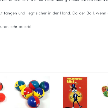
 gut fangen und liegt sicher in der Hand. Da der Ball, wenn 
euren sehr beliebt.
e Vielball-Jonglage (4-, 5-, 6- Balljonglage) üben.
ation rot/gelb/blau/grün (Beach).
 der in der EU ansässige Wirtschaftsakteur
tsport GmbH