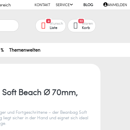
ereich
KONTAKT
SERVICE
BLOG
ANMELDEN
4
30
Wunsch
Waren
Liste
Korb
 %
Themenwelten
 Soft Beach Ø 70mm,
nger und Fortgeschrittene – der Beanbag Soft
iegt sicher in der Hand und eignet sich ideal
age.