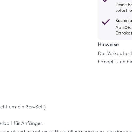
Deine Be
sofort l
Kostenl
Ab 80€ l
Extrakos
Hinweise
Der Verkauf erf
handelt sich hi
icht um ein 3er-Set!)
rball für Anfänger.
rbeitet und ist mit einer Hirsefüllung versehen, die durch