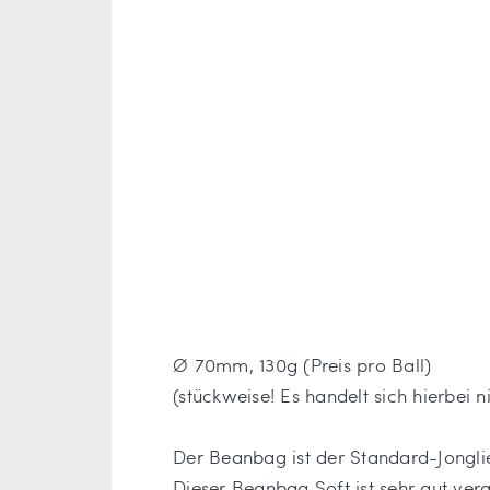
Ø 70mm, 130g (Preis pro Ball)
(stückweise! Es handelt sich hierbei n
Der Beanbag ist der Standard-Jonglie
Dieser Beanbag Soft ist sehr gut vera