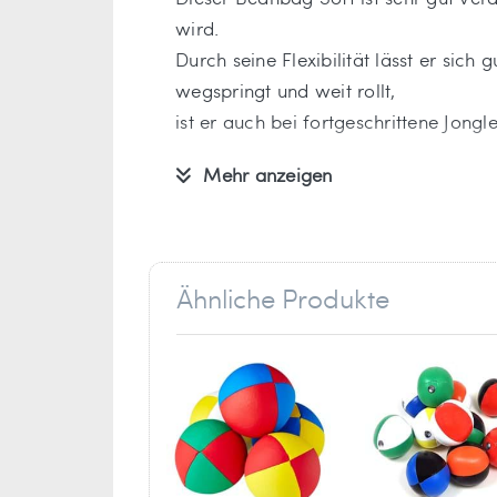
wird.
Durch seine Flexibilität lässt er sich
wegspringt und weit rollt,
ist er auch bei fortgeschrittene Jongl
Mehr anzeigen
Mit dem Beanbag kann man sehr gut di
Beanbag in der beliebten Farbkombin
Informationen zum Hersteller:
Ähnliche Produkte
Verantwortlich für dieses Produkt ist
Ballaballa - Spielwaren und Freizei
Marc Rüger
Stockder Str. 23
42857 Remscheid
Deutschland