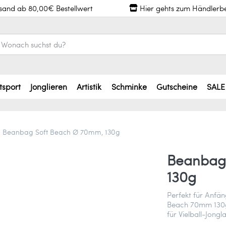
rsand ab 80,00€ Bestellwert
Hier gehts zum Händlerb
tsport
Jonglieren
Artistik
Schminke
Gutscheine
SALE
Beanbag Soft Beach Ø 70mm, 130g
Beanbag
130g
Perfekt für Anfä
Beach 70mm 130g l
für Vielball-Jongl