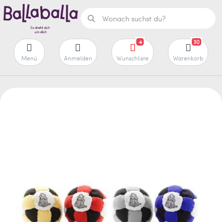
4
30
Menü
Anmelden
Wunschliste
Warenkorb