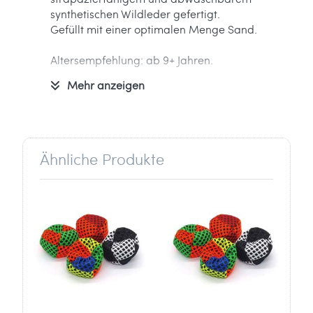
synthetischen Wildleder gefertigt.
Gefüllt mit einer optimalen Menge Sand.
Altersempfehlung: ab 9+ Jahren.
Mehr anzeigen
Informationen zum Hersteller:
Verantwortlich für dieses Produkt ist der
in der EU ansässige Wirtschaftsakteur
SkillAddicts s.r.o.
Ähnliche Produkte
Budecská 39
12000 Prague
Tschechien
info[at]yoyofactory-europe.com